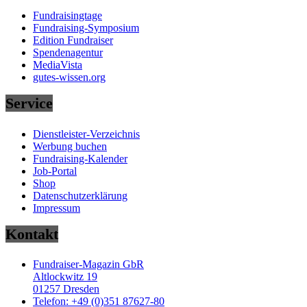
Fundraisingtage
Fundraising-Symposium
Edition Fundraiser
Spendenagentur
MediaVista
gutes-wissen.org
Service
Dienstleister-Verzeichnis
Werbung buchen
Fundraising-Kalender
Job-Portal
Shop
Datenschutzerklärung
Impressum
Kontakt
Fundraiser-Magazin GbR
Altlockwitz 19
01257 Dresden
Telefon: +49 (0)351 87627-80