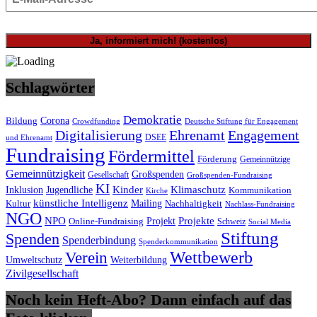
Schlagwörter
Demokratie
Bildung
Corona
Deutsche Stiftung für Engagement
Crowdfunding
Digitalisierung
Ehrenamt
Engagement
DSEE
und Ehrenamt
Fundraising
Fördermittel
Förderung
Gemeinnützige
Gemeinnützigkeit
Großspenden
Gesellschaft
Großspenden-Fundraising
KI
Inklusion
Kinder
Klimaschutz
Jugendliche
Kommunikation
Kirche
künstliche Intelligenz
Mailing
Nachhaltigkeit
Kultur
Nachlass-Fundraising
NGO
NPO
Projekte
Online-Fundraising
Projekt
Schweiz
Social Media
Stiftung
Spenden
Spenderbindung
Spenderkommunikation
Wettbewerb
Verein
Umweltschutz
Weiterbildung
Zivilgesellschaft
Noch kein Heft-Abo? Dann einfach auf das