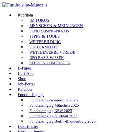
Skip
to
Fundraising-
content
Rubriken
IM FOKUS
Magazin
MENSCHEN & MEINUNGEN
FUNDRAISING-PRAXIS
Branchenmagazin
TIPPS & TOOLS
für
WEITERBILDUNG
Sozial-
FÖRDERMITTEL
Marketing
WETTBEWERBE + PREISE
|
NPO-BASIS-WISSEN
Spenden
STUDIEN + UMFRAGEN
|
E-Paper
Vereine
Heft-Abo
|
Shop
Stiftungen
Job-Portal
Kalender
Fundraisingtage
Fundraising-Symposium 2026
Fundraisingtag München 2025
Fundraisingtag NRW 2025
Fundraisingtag Stuttgart 2025
Fundraisingtag Berlin-Brandenburg 2025
Dienstleister
Werbung buchen