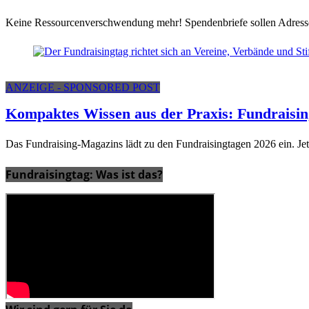
Keine Ressourcenverschwendung mehr! Spendenbriefe sollen Adressen 
ANZEIGE - SPONSORED POST
Kompaktes Wissen aus der Praxis: Fundraisin
Das Fundraising-Magazins lädt zu den Fundraisingtagen 2026 ein. Je
Fundraisingtag: Was ist das?