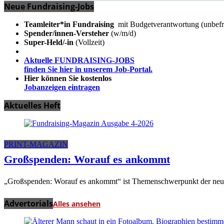
Neue Fundraising-Jobs
Teamleiter*in Fundraising
mit Budgetverantwortung (unbefri
Spender/innen-Versteher
(w/m/d)
Super-Held/-in
(Vollzeit)
Aktuelle FUNDRAISING-JOBS
finden Sie hier in unserem Job-Portal.
Hier können Sie kostenlos
Jobanzeigen eintragen
Aktuelles Heft
PRINT-MAGAZIN
Großspenden: Worauf es ankommt
„Großspenden: Worauf es ankommt“ ist Themenschwerpunkt der neuen
Advertorials
Alles ansehen