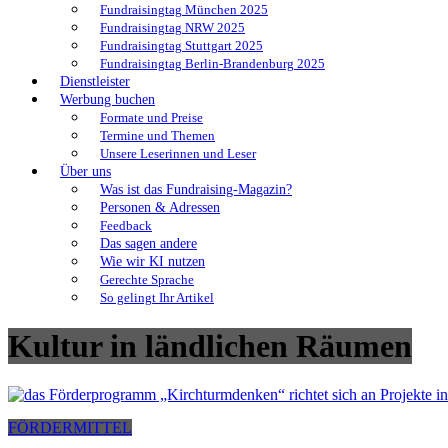
Fundraisingtag München 2025
Fundraisingtag NRW 2025
Fundraisingtag Stuttgart 2025
Fundraisingtag Berlin-Brandenburg 2025
Dienstleister
Werbung buchen
Formate und Preise
Termine und Themen
Unsere Leserinnen und Leser
Über uns
Was ist das Fundraising-Magazin?
Personen & Adressen
Feedback
Das sagen andere
Wie wir KI nutzen
Gerechte Sprache
So gelingt Ihr Artikel
Kultur in ländlichen Räumen
FÖRDERMITTEL