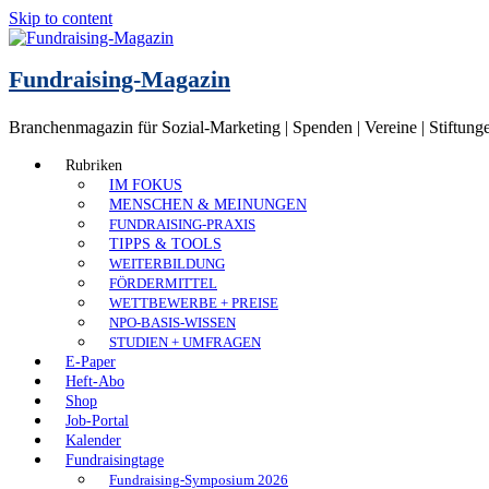
Skip to content
Fundraising-Magazin
Branchenmagazin für Sozial-Marketing | Spenden | Vereine | Stiftung
Rubriken
IM FOKUS
MENSCHEN & MEINUNGEN
FUNDRAISING-PRAXIS
TIPPS & TOOLS
WEITERBILDUNG
FÖRDERMITTEL
WETTBEWERBE + PREISE
NPO-BASIS-WISSEN
STUDIEN + UMFRAGEN
E-Paper
Heft-Abo
Shop
Job-Portal
Kalender
Fundraisingtage
Fundraising-Symposium 2026