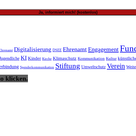
Fund
Digitalisierung
Ehrenamt
Engagement
DSEE
 Ehrenamt
KI
Kinder
Klimaschutz
künstlich
Jugendliche
Kommunikation
Kultur
Kirche
Stiftung
Verein
erbindung
Umweltschutz
Weite
Spenderkommunikation
o klicken.