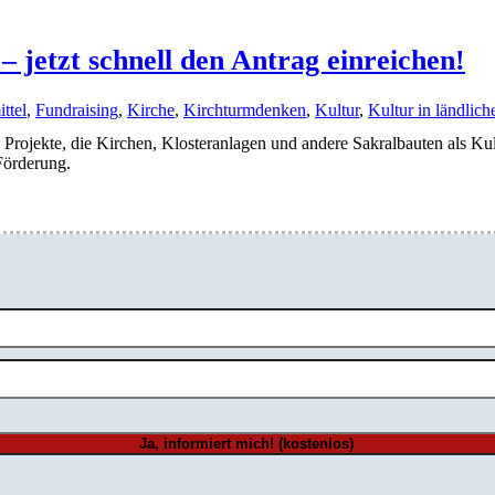
etzt schnell den Antrag einreichen!
ttel
,
Fundraising
,
Kirche
,
Kirchturmdenken
,
Kultur
,
Kultur in ländli
rojekte, die Kirchen, Klosteranlagen und andere Sakralbauten als Kult
Förderung.