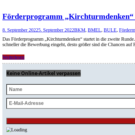
Förderprogramm „Kirchturmdenken“ – j
8. September 2022
5. September 2022
BKM
,
BMEL
,
BULE
,
Fördermi
Das Förderprogramm „Kirchturmdenken“ startet in die zweite Runde. P
schneller die Bewerbung eingeht, desto größer sind die Chancen auf 
Weiterlesen
Keine Online-Artikel verpassen