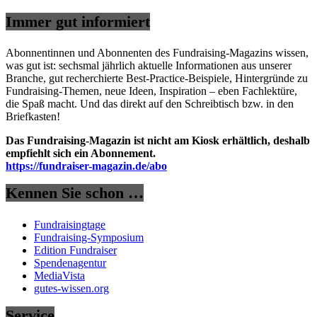
Immer gut informiert
Abonnentinnen und Abonnenten des Fundraising-Magazins wissen,
was gut ist: sechsmal jährlich aktuelle Informationen aus unserer
Branche, gut recherchierte Best-Practice-Beispiele, Hintergründe zu
Fundraising-Themen, neue Ideen, Inspiration – eben Fachlektüre,
die Spaß macht. Und das direkt auf den Schreibtisch bzw. in den
Briefkasten!
Das Fundraising-Magazin ist nicht am Kiosk erhältlich, deshalb
empfiehlt sich ein Abonnement.
https://fundraiser-magazin.de/abo
Kennen Sie schon …
Fundraisingtage
Fundraising-Symposium
Edition Fundraiser
Spendenagentur
MediaVista
gutes-wissen.org
Service