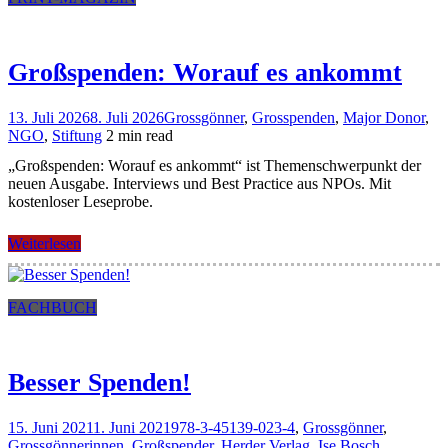
Großspenden: Worauf es ankommt
13. Juli 2026
8. Juli 2026
Grossgönner
,
Grosspenden
,
Major Donor
,
NGO
,
Stiftung
2 min read
„Großspenden: Worauf es ankommt“ ist Themenschwerpunkt der
neuen Ausgabe. Interviews und Best Practice aus NPOs. Mit
kostenloser Leseprobe.
Weiterlesen
FACHBUCH
Besser Spenden!
15. Juni 2021
1. Juni 2021
978-3-45139-023-4
,
Grossgönner
,
Grossgönnerinnen
,
Großspender
,
Herder Verlag
,
Ise Bosch
,