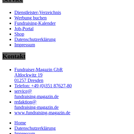
Dienstleister-Verzeichnis
Werbung buchen
Fundraising-Kalender
Job-Portal
Shop
Datenschutzerklärung
Impressum
Kontakt
Fundraiser-Magazin GbR
Altlockwitz 19
01257 Dresden
Telefon: +49 (0)351 87627-80
service@
fundraising-magazin.de
redaktion@
fundraising-magazin.de
www.fundraising-magazin.de
Home
Datenschutzerklärung
Impressum