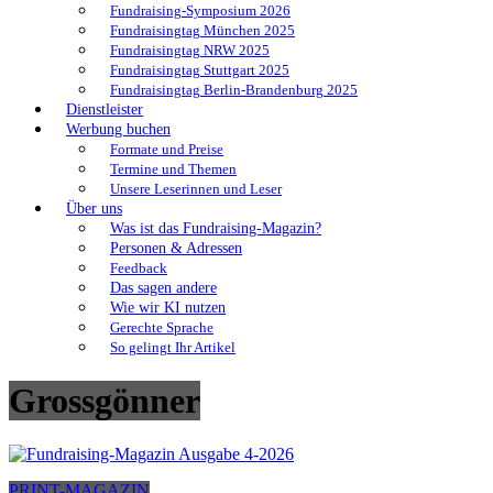
Fundraising-Symposium 2026
Fundraisingtag München 2025
Fundraisingtag NRW 2025
Fundraisingtag Stuttgart 2025
Fundraisingtag Berlin-Brandenburg 2025
Dienstleister
Werbung buchen
Formate und Preise
Termine und Themen
Unsere Leserinnen und Leser
Über uns
Was ist das Fundraising-Magazin?
Personen & Adressen
Feedback
Das sagen andere
Wie wir KI nutzen
Gerechte Sprache
So gelingt Ihr Artikel
Grossgönner
PRINT-MAGAZIN