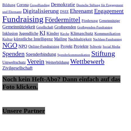
Demokratie
Bildung
Corona
Deutsche Stiftung für Engagement
Crowdfunding
Digitalisierung
Ehrenamt
Engagement
DSEE
und Ehrenamt
Fundraising
Fördermittel
Förderung
Gemeinnützige
Gemeinnützigkeit
Großspenden
Gesellschaft
Großspenden-Fundraising
KI
Inklusion
Kinder
Klimaschutz
Jugendliche
Kommunikation
Kirche
künstliche Intelligenz
Mailing
Nachhaltigkeit
Kultur
Nachlass-Fundraising
NGO
NPO
Projekte
Online-Fundraising
Projekt
Schweiz
Social Media
Stiftung
Spenden
Spenderbindung
Spenderkommunikation
Wettbewerb
Verein
Umweltschutz
Weiterbildung
Zivilgesellschaft
Noch kein Heft-Abo? Dann einfach auf das
Foto klicken.
Unsere Partner