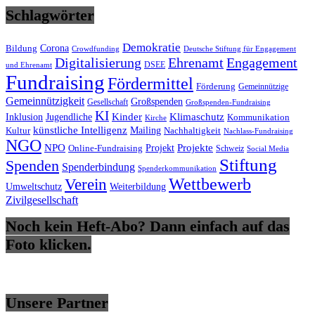
Schlagwörter
Demokratie
Bildung
Corona
Deutsche Stiftung für Engagement
Crowdfunding
Digitalisierung
Ehrenamt
Engagement
DSEE
und Ehrenamt
Fundraising
Fördermittel
Förderung
Gemeinnützige
Gemeinnützigkeit
Großspenden
Gesellschaft
Großspenden-Fundraising
KI
Inklusion
Kinder
Klimaschutz
Jugendliche
Kommunikation
Kirche
künstliche Intelligenz
Mailing
Nachhaltigkeit
Kultur
Nachlass-Fundraising
NGO
NPO
Projekte
Online-Fundraising
Projekt
Schweiz
Social Media
Stiftung
Spenden
Spenderbindung
Spenderkommunikation
Wettbewerb
Verein
Umweltschutz
Weiterbildung
Zivilgesellschaft
Noch kein Heft-Abo? Dann einfach auf das
Foto klicken.
Unsere Partner