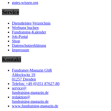
gutes-wissen.org
Service
Dienstleister-Verzeichnis
Werbung buchen
Fundraising-Kalender
Job-Portal
Shop
Datenschutzerklärung
Impressum
Kontakt
Fundraiser-Magazin GbR
Altlockwitz 19
01257 Dresden
Telefon: +49 (0)351 87627-80
service@
fundraising-magazin.de
redaktion@
fundraising-magazin.de
www.fundraising-magazin.de