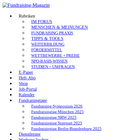
Skip
to
Fundraising-
content
Rubriken
IM FOKUS
Magazin
MENSCHEN & MEINUNGEN
FUNDRAISING-PRAXIS
Branchenmagazin
TIPPS & TOOLS
für
WEITERBILDUNG
Sozial-
FÖRDERMITTEL
Marketing
WETTBEWERBE + PREISE
|
NPO-BASIS-WISSEN
Spenden
STUDIEN + UMFRAGEN
|
E-Paper
Vereine
Heft-Abo
|
Shop
Stiftungen
Job-Portal
Kalender
Fundraisingtage
Fundraising-Symposium 2026
Fundraisingtag München 2025
Fundraisingtag NRW 2025
Fundraisingtag Stuttgart 2025
Fundraisingtag Berlin-Brandenburg 2025
Dienstleister
Werbung buchen