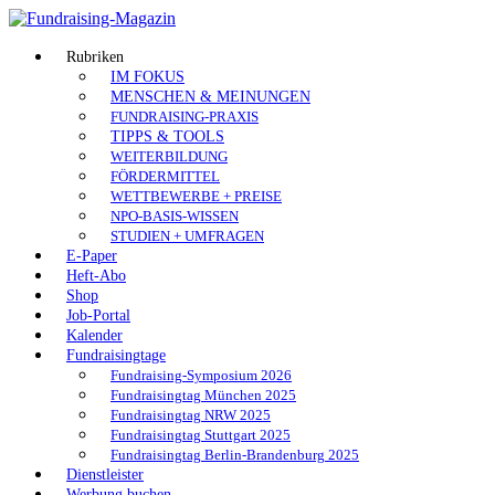
Skip
to
Fundraising-
content
Rubriken
IM FOKUS
Magazin
MENSCHEN & MEINUNGEN
FUNDRAISING-PRAXIS
Branchenmagazin
TIPPS & TOOLS
für
WEITERBILDUNG
Sozial-
FÖRDERMITTEL
Marketing
WETTBEWERBE + PREISE
|
NPO-BASIS-WISSEN
Spenden
STUDIEN + UMFRAGEN
|
E-Paper
Vereine
Heft-Abo
|
Shop
Stiftungen
Job-Portal
Kalender
Fundraisingtage
Fundraising-Symposium 2026
Fundraisingtag München 2025
Fundraisingtag NRW 2025
Fundraisingtag Stuttgart 2025
Fundraisingtag Berlin-Brandenburg 2025
Dienstleister
Werbung buchen