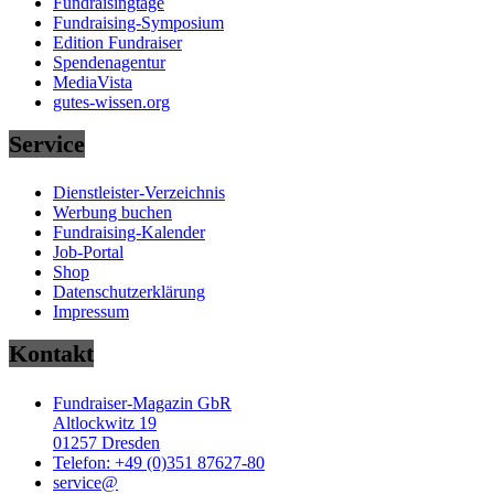
Fundraisingtage
Fundraising-Symposium
Edition Fundraiser
Spendenagentur
MediaVista
gutes-wissen.org
Service
Dienstleister-Verzeichnis
Werbung buchen
Fundraising-Kalender
Job-Portal
Shop
Datenschutzerklärung
Impressum
Kontakt
Fundraiser-Magazin GbR
Altlockwitz 19
01257 Dresden
Telefon: +49 (0)351 87627-80
service@