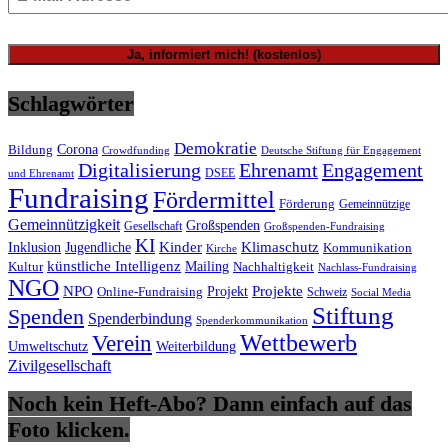
Schlagwörter
Demokratie
Bildung
Corona
Deutsche Stiftung für Engagement
Crowdfunding
Digitalisierung
Ehrenamt
Engagement
DSEE
und Ehrenamt
Fundraising
Fördermittel
Förderung
Gemeinnützige
Gemeinnützigkeit
Großspenden
Gesellschaft
Großspenden-Fundraising
KI
Inklusion
Kinder
Klimaschutz
Jugendliche
Kommunikation
Kirche
künstliche Intelligenz
Mailing
Nachhaltigkeit
Kultur
Nachlass-Fundraising
NGO
NPO
Projekte
Online-Fundraising
Projekt
Schweiz
Social Media
Stiftung
Spenden
Spenderbindung
Spenderkommunikation
Wettbewerb
Verein
Umweltschutz
Weiterbildung
Zivilgesellschaft
Noch kein Heft-Abo? Dann einfach auf das
Foto klicken.