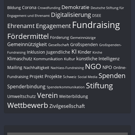
Demokratie
Corona
Bildung
Deutsche Stiftung für
Crowdfunding
Digitalisierung
DSEE
Engagement und Ehrenamt
Fundraising
Engagement
Ehrenamt
Fördermittel
Förderung
Gemeinnützige
Gemeinnützigkeit
Großspenden
Gesellschaft
Großspenden-
KI
Kinder
Inklusion
Jugendliche
Fundraising
Kirche
Klimaschutz
künstliche Intelligenz
Kommunikation
Kultur
NGO
NPO
Mailing
Nachhaltigkeit
Online-
Nachlass-Fundraising
Spenden
Projekte
Projekt
Fundraising
Schweiz
Social Media
Stiftung
Spenderbindung
Spenderkommunikation
Verein
Umweltschutz
Weiterbildung
Wettbewerb
Zivilgesellschaft