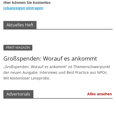
Hier können Sie kostenlos
n
Jobanzeigen eintragen
g
e
Aktuelles Heft
n
PRINT-MAGAZIN
Großspenden: Worauf es ankommt
„Großspenden: Worauf es ankommt“ ist Themenschwerpunkt
der neuen Ausgabe. Interviews und Best Practice aus NPOs.
Mit kostenloser Leseprobe.
Advertorials
Alles ansehen