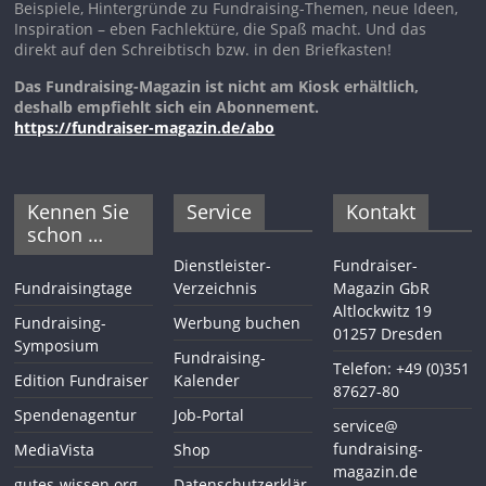
Beispiele, Hintergründe zu Fundraising-Themen, neue Ideen,
Inspiration – eben Fachlektüre, die Spaß macht. Und das
direkt auf den Schreibtisch bzw. in den Briefkasten!
Das Fundraising-Magazin ist nicht am Kiosk erhältlich,
deshalb empfiehlt sich ein Abonnement.
https://fundraiser-magazin.de/abo
Kennen Sie
Service
Kontakt
schon …
Dienstleister-
Fundraiser-
Fundraisingtage
Verzeichnis
Magazin GbR
Altlockwitz 19
Fundraising-
Werbung buchen
01257 Dresden
Symposium
Fundraising-
Telefon: +49 (0)351
Edition Fundraiser
Kalender
87627-80
Spendenagentur
Job-Portal
service@
fundraising-
MediaVista
Shop
magazin.de
gutes-wissen.org
Datenschutzerklär