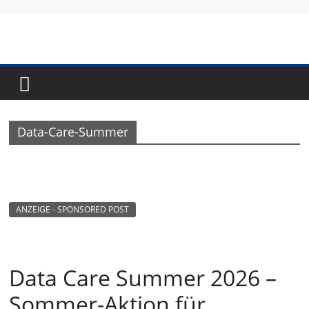
Skip
to
content
Fundraising-
Magazin
Data-Care-Summer
B
r
a
n
ANZEIGE - SPONSORED POST
c
h
e
Data Care Summer 2026 –
n
Sommer-Aktion für
m