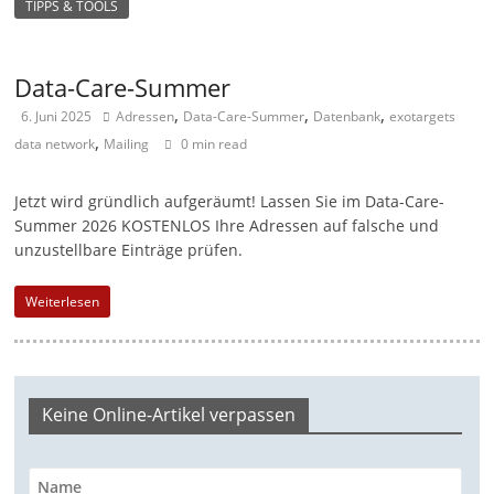
TIPPS & TOOLS
M
a
Data-Care-Summer
r
,
,
,
6. Juni 2025
Adressen
Data-Care-Summer
Datenbank
exotargets
k
,
data network
Mailing
0 min read
e
t
Jetzt wird gründlich aufgeräumt! Lassen Sie im Data-Care-
i
Summer 2026 KOSTENLOS Ihre Adressen auf falsche und
n
unzustellbare Einträge prüfen.
g
Weiterlesen
|
S
p
e
Keine Online-Artikel verpassen
n
d
e