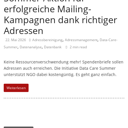
erfolgreiche Mailing-
a
g
Kampagnen dank richtiger
a
Adressen
z
i
,
,
22. Mai 2026
Adressbereinigung
Adressmanagement
Data-Care-
,
,
n
Summer
Datenanalyse
Datenbank
2 min read
f
Keine Ressourcenverschwendung mehr! Spendenbriefe sollen
ü
Adressen auch erreichen. Die Initiative Data Care Summer
r
unterstützt NGO dabei kostengüntig. Es geht ganz einfach.
S
o
Weiterlesen
z
i
a
l
-