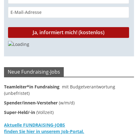
n
|
V
e
r
e
i
n
Neue Fundraising-Jobs
e
|
Teamleiter*in Fundraising
mit Budgetverantwortung
(unbefristet)
S
t
Spender/innen-Versteher
(w/m/d)
i
Super-Held/-in
(Vollzeit)
f
Aktuelle FUNDRAISING-JOBS
t
finden Sie hier in unserem Job-Portal.
u