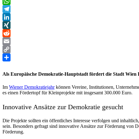
Facebook
WhatsApp
Telegram
LinkedIn
XING
Reddit
Email
Copy
Link
Teilen
Als Europäische Demokratie-Hauptstadt fördert die Stadt Wien P
Im
Wiener Demokratiejahr
können Vereine, Institutionen, Unternehme
es einen Fördertopf für Kleinprojekte mit insgesamt 300.000 Euro.
Innovative Ansätze zur Demokratie gesucht
Die Projekte sollten ein öffentliches Interesse verfolgen und inhaltli
sein. Besonders gefragt sind innovative Ansätze zur Förderung von D
Förderung.