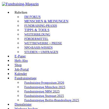
Skip
to
Fundraising-
content
Rubriken
IM FOKUS
Magazin
MENSCHEN & MEINUNGEN
FUNDRAISING-PRAXIS
Branchenmagazin
TIPPS & TOOLS
für
WEITERBILDUNG
Sozial-
FÖRDERMITTEL
Marketing
WETTBEWERBE + PREISE
|
NPO-BASIS-WISSEN
Spenden
STUDIEN + UMFRAGEN
|
E-Paper
Vereine
Heft-Abo
|
Shop
Stiftungen
Job-Portal
Kalender
Fundraisingtage
Fundraising-Symposium 2026
Fundraisingtag München 2025
Fundraisingtag NRW 2025
Fundraisingtag Stuttgart 2025
Fundraisingtag Berlin-Brandenburg 2025
Dienstleister
Werbung buchen