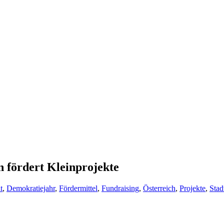
 fördert Kleinprojekte
t
,
Demokratiejahr
,
Fördermittel
,
Fundraising
,
Österreich
,
Projekte
,
Stad